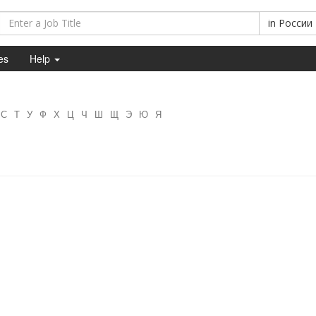
in
России
es
Help
С
Т
У
Ф
Х
Ц
Ч
Ш
Щ
Э
Ю
Я