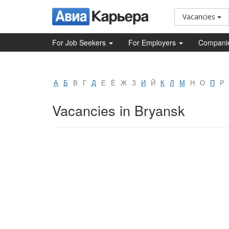
Vacancies
For Job Seekers
For Employers
Compani
А
Б
В
Г
Д
Е
Ё
Ж
З
И
Й
К
Л
М
Н
О
П
Р
Vacancies in Bryansk