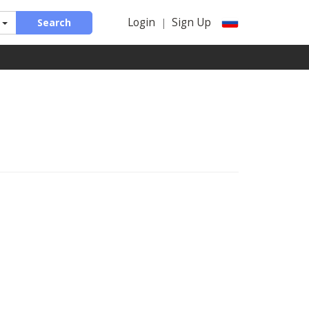
Login
Sign Up
Search
|